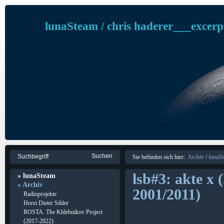
lunaSteam / chris haderer___excerp
Sie befinden sich hier:
Archiv
/
lunaSt
lsb#3: akte x
» lunaSteam
» Archiv
2001/2011)
Radioprojekte
Horst Dieter Sihler
ROSTA. The Khlebnikov Project
(2017-2022)