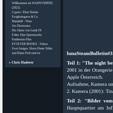
Willkommen im WAHNVIERTEL
(2022)
Cyprus / Elsie Slonim
Ewigkeitsgasse & Co.
Mariahilf - Wien
Ars Electronica
Die Aliens von Lunik IX
Folter. Eine Spurensuche.
Pantherion-Files
EVOLVER BOOKS - Videos
Zwei Amigos: Horst-Dieter Sihler
lunaSteamBulletin#3
und Klaus Pertl sind tot
Teil 1: "The night be
» Chris Haderer
2001 in der Orangeri
Apple Österreich.
Aufnahme, Kamera und
2. Kamera (2001): Tin
Teil 2: "Bilder vom
Hauptquartier am In