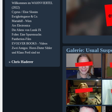
Willkommen im WAHNVIERTEL
(2022)
Cyprus / Elsie Slonim
Ewigkeitsgasse & Co.
Mariahilf - Wien
Ars Electronica
Die Aliens von Lunik IX
Folter. Eine Spurensuche.
Pantherion-Files
EVOLVER BOOKS - Videos
Zwei Amigos: Horst-Dieter Sihler
Galerie: Usual Susp
und Klaus Pertl sind tot
» Chris Haderer