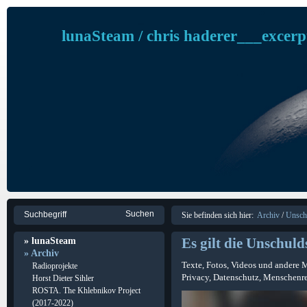
lunaSteam / chris haderer___excerp
Sie befinden sich hier:
Archiv
/
Unsch
Es gilt die Unschuld
» lunaSteam
» Archiv
Texte, Fotos, Videos und andere
Radioprojekte
Privacy, Datenschutz, Menschenre
Horst Dieter Sihler
ROSTA. The Khlebnikov Project
(2017-2022)